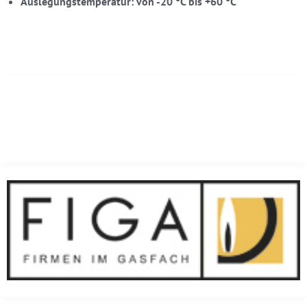
Auslegungstemperatur: von -20 °C bis +60 °C